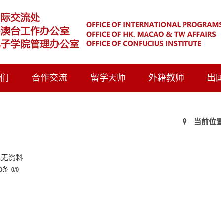
我们
合作交流
留学天师
外籍教师
出
当前位置
尚无资料
0条 0/0