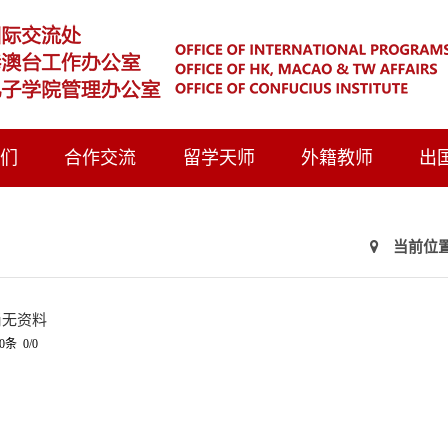
我们
合作交流
留学天师
外籍教师
出
当前位置
尚无资料
0条 0/0