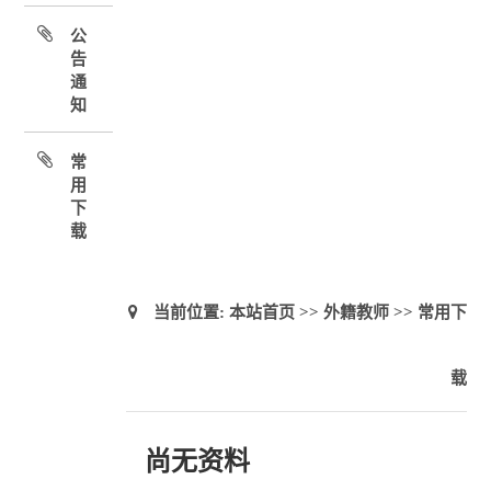
公
告
通
知
常
用
下
载
当前位置:
本站首页
>>
外籍教师
>>
常用下
载
尚无资料