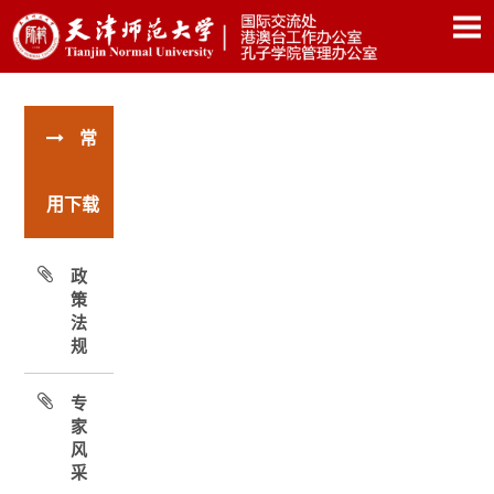
常
用下载
政
策
法
规
专
家
风
采