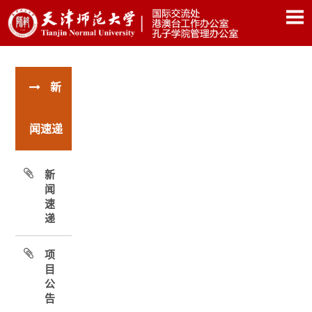
新
闻速递
新
闻
速
递
项
目
公
告