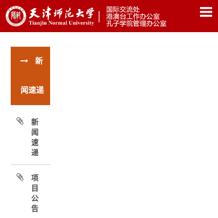
新
闻速递
新
闻
速
递
项
目
公
告