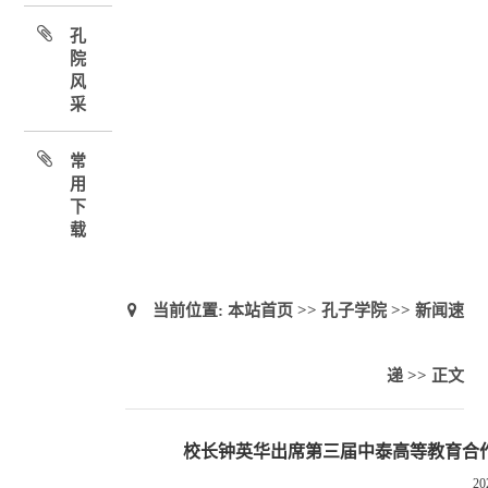
孔
院
风
采
常
用
下
载
当前位置:
本站首页
>>
孔子学院
>>
新闻速
递
>> 正文
校长钟英华出席第三届中泰高等教育合
20