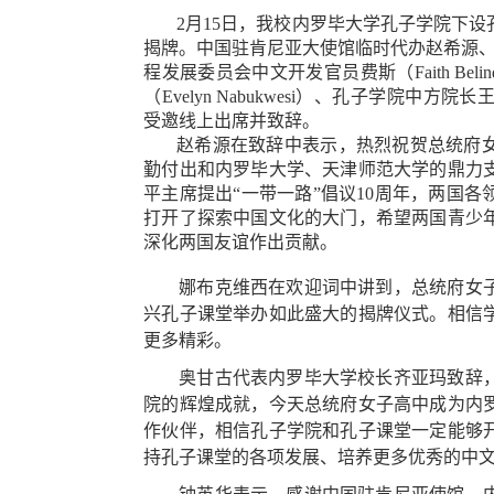
2月15日，我校内罗毕大学孔子学院下
揭牌。中国驻肯尼亚大使馆临时代办赵希源、内
程发展委员会中文开发官员费斯（Faith Beli
（Evelyn Nabukwesi）、孔子学院
受邀线上出席并致辞。
赵希源在致辞中表示，热烈祝贺总统府
勤付出和内罗毕大学、天津师范大学的鼎力支
平主席提出“一带一路”倡议10周年，两国
打开了探索中国文化的大门，希望两国青少
深化两国友谊作出贡献。
娜布克维西在欢迎词中讲到，总统府女
兴孔子课堂举办如此盛大的揭牌仪式。相信
更多精彩。
奥甘古代表内罗毕大学校长齐亚玛致辞
院的辉煌成就，今天总统府女子高中成为内
作伙伴，相信孔子学院和孔子课堂一定能够
持孔子课堂的各项发展、培养更多优秀的中