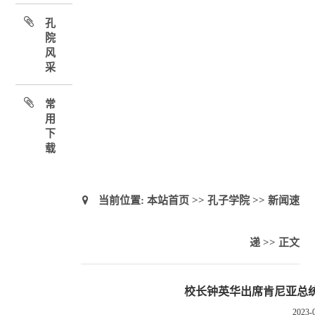
孔
院
风
采
常
用
下
载
当前位置:
本站首页
>>
孔子学院
>>
新闻速
递
>> 正文
校长钟英华出席肯尼亚总
2023-0