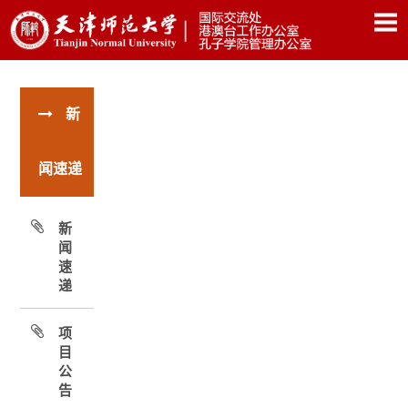
新
闻速递
新
闻
速
递
项
目
公
告