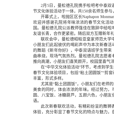
2月5日，曼松德孔院携手啦吧考中泰双
节文化体验活动于一体，共150余名师生参
开幕式上，啦抛区区长Naphapon Mon
欢迎并感谢孔院将年味浓浓的春节文化活动
国。曼松德孔院公派教师强佳在致辞中给啦
友谊长青，合作更紧密。随后双方互赠新年
联欢会中，曼松德昭帕亚皇家师范大学
小朋友们此起彼伏的喝彩声中为本次新春活
的舞蹈《新年你好》，中泰双语班学生带来
曲串烧，现场气氛热烈。曼松德孔院志愿者
推向高潮，小朋友们喜笑颜开，校园里喜气
在“中华文化体验活动”环节，考虑到学
春节文化体验项目，包括“粘土团圆饭”“剪窗花
丰富，形式多样。
尤其是“黏土团圆饭”，小朋友们在老师
美食的同时，体会浓浓的年味。经过努力，
圆、八宝饭、冰糖葫芦，五颜六色，小朋友
语。
此次新春联欢活动，有精彩纷呈的舞狮
体验，充分彰显了春节文化的特点与魅力，