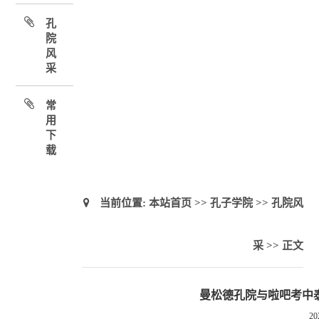
孔
院
风
采
常
用
下
载
当前位置:
本站首页
>>
孔子学院
>>
孔院风
采
>> 正文
曼松德孔院与啦吧考中
20