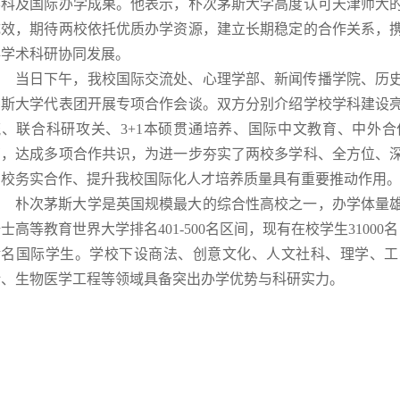
学科及国际办学成果。他表示，朴次茅斯大学高度认可天津师大
成效，期待两校依托优质办学资源，建立长期稳定的合作关系，
科学术科研协同发展。
当日下午，我校国际交流处、心理学部、新闻传播学院、历
茅斯大学代表团开展专项合作会谈。双方分别介绍学校学科建设
流、联合科研攻关、3+1本硕贯通培养、国际中文教育、中外
商，达成多项合作共识，为进一步夯实了两校多学科、全方位、
高校务实合作、提升我校国际化人才培养质量具有重要推动作用
朴次茅斯大学是英国规模最大的综合性高校之一，办学体量
士高等教育世界大学排名401-500名区间，现有在校学生31000名
余名国际学生。学校下设商法、创意文化、人文社科、理学、工
计、生物医学工程等领域具备突出办学优势与科研实力。