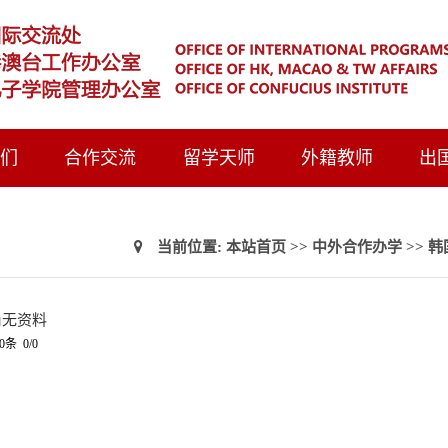
我们
合作交流
留学天师
外籍教师
出
当前位置:
本站首页
>>
中外合作办学
>>
韩
尚无资料
0条 0/0