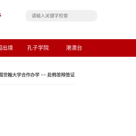
国出境
孔子学院
港澳台
国世翰大学合作办学
>>
赴韩答辩签证