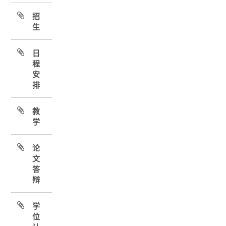
招
生
日
程
安
排
教
学
论
文
答
辩
学
位