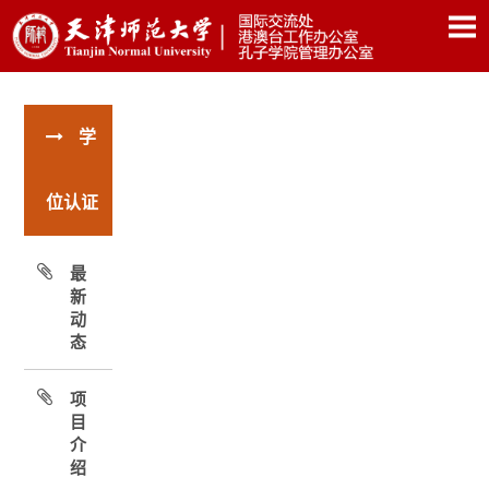
学
位认证
最
新
动
态
项
目
介
绍