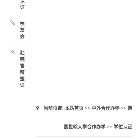
认
证
校
友
会
赴
韩
答
辩
签
证
当前位置:
本站首页
>>
中外合作办学
>>
韩
国世翰大学合作办学
>>
学位认证